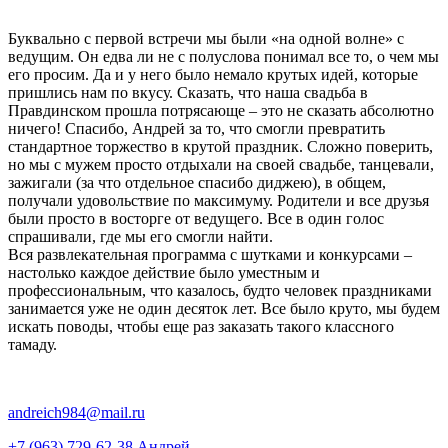
Буквально с первой встречи мы были «на одной волне» с
ведущим. Он едва ли не с полуслова понимал все то, о чем мы
его просим. Да и у него было немало крутых идей, которые
пришлись нам по вкусу. Сказать, что наша свадьба в
Правдинском прошла потрясающе – это не сказать абсолютно
ничего! Спасибо, Андрей за то, что смогли превратить
стандартное торжество в крутой праздник. Сложно поверить,
но мы с мужем просто отдыхали на своей свадьбе, танцевали,
зажигали (за что отдельное спасибо диджею), в общем,
получали удовольствие по максимуму. Родители и все друзья
были просто в восторге от ведущего. Все в один голос
спрашивали, где мы его смогли найти.
Вся развлекательная программа с шутками и конкурсами –
настолько каждое действие было уместным и
профессиональным, что казалось, будто человек праздниками
занимается уже не один десяток лет. Все было круто, мы будем
искать поводы, чтобы еще раз заказать такого классного
тамаду.
andreich984@mail.ru
+7 (963) 729-62-38
Андрей