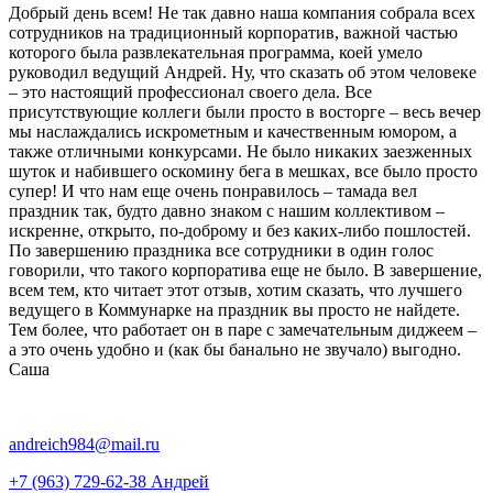
Добрый день всем! Не так давно наша компания собрала всех
сотрудников на традиционный корпоратив, важной частью
которого была развлекательная программа, коей умело
руководил ведущий Андрей. Ну, что сказать об этом человеке
– это настоящий профессионал своего дела. Все
присутствующие коллеги были просто в восторге – весь вечер
мы наслаждались искрометным и качественным юмором, а
также отличными конкурсами. Не было никаких заезженных
шуток и набившего оскомину бега в мешках, все было просто
супер! И что нам еще очень понравилось – тамада вел
праздник так, будто давно знаком с нашим коллективом –
искренне, открыто, по-доброму и без каких-либо пошлостей.
По завершению праздника все сотрудники в один голос
говорили, что такого корпоратива еще не было. В завершение,
всем тем, кто читает этот отзыв, хотим сказать, что лучшего
ведущего в Коммунарке на праздник вы просто не найдете.
Тем более, что работает он в паре с замечательным диджеем –
а это очень удобно и (как бы банально не звучало) выгодно.
Саша
andreich984@mail.ru
+7 (963) 729-62-38
Андрей